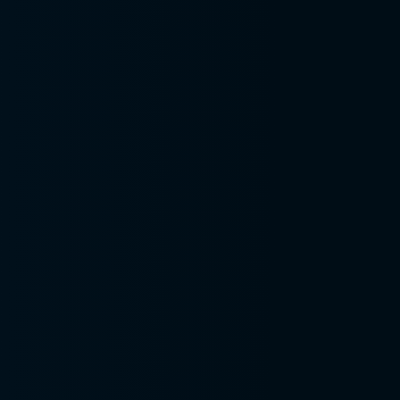
nr12
Assessoria nr12
Assessoria segurança
do trabalho
Aterramento elétrico
Auditoria de segurança
em produtos químicos
Avaliação de exposição
a agentes químicos
Consultoria certificação
iso 45001
Consultoria ISO 45001
Consultoria nr 12
Consultoria nr12
Consultoria em