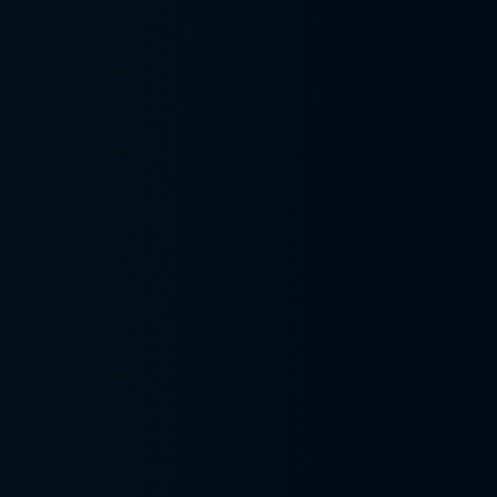
segurança do trabalho
Contrato manutenção
preventiva
Desenvolvimento de
procedimentos de
segurança
Dimensionamento CIPA
Dimensionamento de
equipes sesmt
Dimensionamento
SESMT
Documentação nr12
Documentos nr12
E-social sst
Empresa de
adequação nr