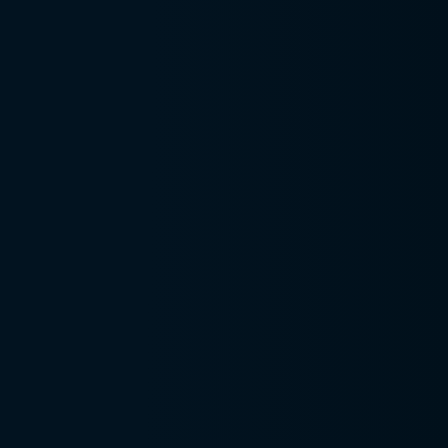
AÇÃO DE
EMERGÊNCIA
(PAE)
Plano de
Proteção
Respiratória
(PPR)
Prevenção ao
Burnout: Por
que sua
empresa deve
agir agora?
Projeto
Executivo de
NR-12
Sistema de
Controle: Meio
Ambiente e
Sustentabilidade