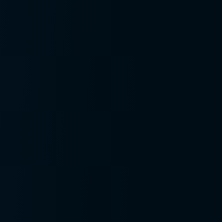
Gestão nr12
Gestão de segurança
no trabalho
Inspeção de estruturas
de movimentação de
cargas
Inspeção em talhas e
pontes rolantes
Instalação aterramento
Instalação linha de vida
Instalação spda
Inventário de máquinas
e equipamentos nr 12
Inventário de máquinas
nr 12
Inventário nr 12