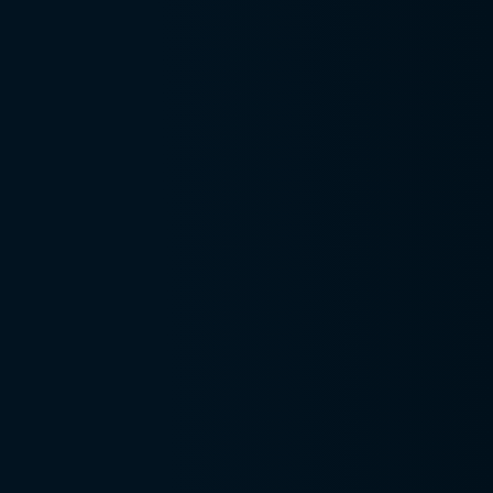
Insalubridade
NR 12: A
IMPORTÂNCIA
DA
ADEQUAÇÃO!
O Abril Verde é o
mês da
Segurança do
Trabalho
O Impacto do
Ruído no
Ambiente de
Trabalho: Danos
à
Óleo Mineral ou
Sintético.
Entenda as
Diferenças.
PLANO DE