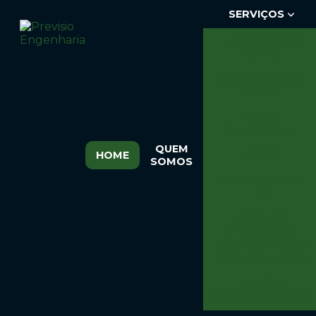
SERVIÇOS
Treinamentos
NR-12
Documentação
NR-10
Análise
Ergonômica
QUEM
NR-35
HOME
SOMOS
Prontuário NR-
33
Plano de
Prevenção e
Proteção contra
Incêndios - PPCI
Laudos
Estruturais NR-11