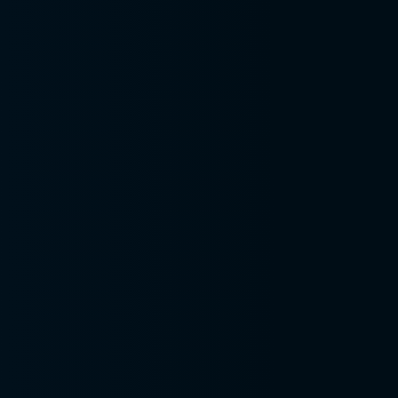
preliminar aep
Análise preliminar de
riscos apr
Análise de risco nr 12
Análise de risco
trabalho em altura
Análise de risco
trabalho em telhado
Análise de riscos
Análise de riscos
segurança do trabalho
Apreciação de riscos
apr
Apreciação de riscos
em máquinas
Apreciação de riscos