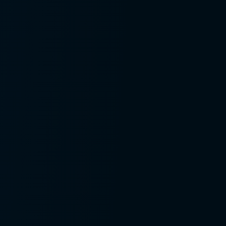
Inventário de produtos
químicos perigosos
Inventário de riscos
Lançamento aso esocial
Lançamento esocial
2210
Lançamento esocial
2220
Lançamento esocial
2240
Lançamento esocial
ambiente de trabalho
Lançamento esocial
segurança
Laudo de adequação
nr12