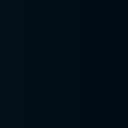
Empresa de consultoria
de sst
Empresa segurança do
trabalho
Escadas e plataformas
nr35 nr12
Estanqueidade em
máscaras e respiradores
Estudos de viabilidade
para spda
Fit test
Gerenciamento de
riscos ocupacionais gro
Gestão de
documentação de
segurança