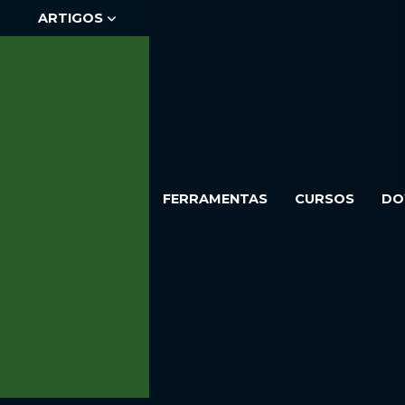
ARTIGOS
Adequação de
máquinas
conforme a NR-
12
Análise de Risco
segundo a NR-12
Controle do
FERRAMENTAS
CURSOS
DO
Consumo de
Água
Eficiência
Energética
eSocial e a
Engenharia de
Segurança do
Trabalho
Laudos de
Periculosidade e