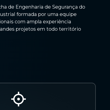
Laudo de área
a de Engenharia de Segurança do
classificada
ustrial formada por uma equipe
Laudo conformidade
ssionais com ampla experiência
nr12
andes projetos em todo território
Laudo conforto
térmico
Laudo de habitação
container
Laudo de impacto
ambiental NBR10151
Laudo de insalubridade
Laudo de insalubridade
periculosidade lip
Laudo de nr12
Laudo de
periculosidade