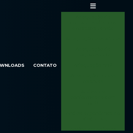
Adequação de
comandos elétricos
extrabaixa tensão
Adequação elevadores
Adequação de
máquinas nr12
Adequação nr12
WNLOADS
CONTATO
Adequação pontes
rolantes
Análise de
conformidade com
nr10
Análise ergonômica do
trabalho aet
Análise ergonômica