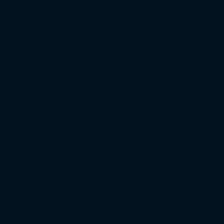
Medição de
tempo de parada
em máquinas
(NR12)
Manutenção e
inspeção em
linhas de vida